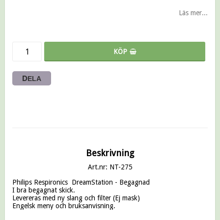
Lägg till i favoritlistan
Läs mer...
KÖP
DELA
Beskrivning
Art.nr: NT-275
Philips Respironics  DreamStation - Begagnad

I bra begagnat skick.

Levereras med ny slang och filter (Ej mask)

Engelsk meny och bruksanvisning.