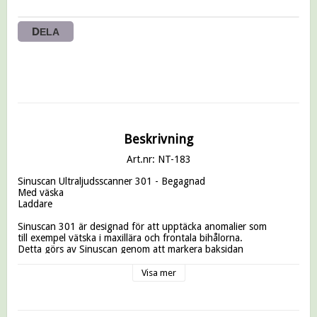
DELA
Beskrivning
Art.nr: NT-183
Sinuscan Ultraljudsscanner 301 - Begagnad

Med väska

Laddare

Sinuscan 301 är designad för att upptäcka anomalier som

till exempel vätska i maxillära och frontala bihålorna.

Detta görs av Sinuscan genom att markera baksidan

väggeko mottaget från den beniga bakväggen av en vätska

fylld hålighet; inget sådant eko tas emot om kaviteten

Visa mer
innehåller endast luft.

Med väska