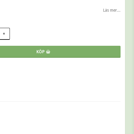
 favoritlistan
Läs mer...
+
KÖP