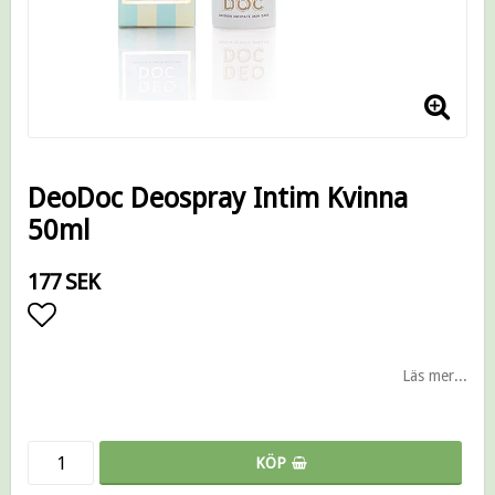
DeoDoc Deospray Intim Kvinna
50ml
177 SEK
Lägg till i favoritlistan
Läs mer...
KÖP