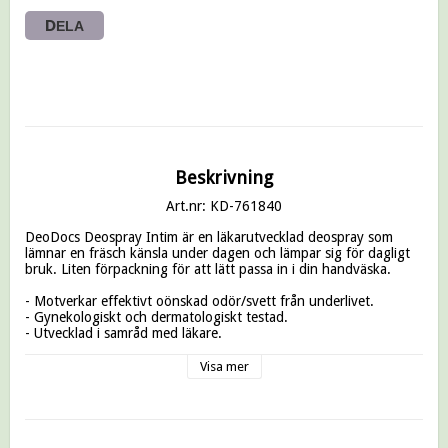
DELA
Beskrivning
Art.nr: KD-761840
DeoDocs Deospray Intim är en läkarutvecklad deospray som 
lämnar en fräsch känsla under dagen och lämpar sig för dagligt 
bruk. Liten förpackning för att lätt passa in i din handväska. 

- Motverkar effektivt oönskad odör/svett från underlivet. 

- Gynekologiskt och dermatologiskt testad.

- Utvecklad i samråd med läkare. 

- pH-neutral samt skonsam mot underlivet. 

- Allergenfri och parabenfri. 

Visa mer
- Mild och fräsch doft av Green Pear, Bergamot och Jasmine.

- Mjukgörande Meadowfoam seed oil 

- Tillverkad i Sverige.