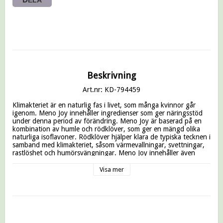
DELA
Beskrivning
Art.nr: KD-794459
Klimakteriet är en naturlig fas i livet, som många kvinnor går 
igenom. Meno Joy innehåller ingredienser som ger näringsstöd 
under denna period av förändring. Meno Joy är baserad på en 
kombination av humle och rödklöver, som ger en mängd olika 
naturliga isoflavoner. Rödklöver hjälper klara de typiska tecknen i 
samband med klimakteriet, såsom värmevallningar, svettningar, 
rastlöshet och humörsvängningar. Meno Joy innehåller även 
extrakt av damiana, magnesium och B-vitaminer. Magnesium och 
B-vitaminer bidrar till en normal funktion av nervsystemet och 
Visa mer
minskning av trötthet och utmattning. Vitamin B6 bidrar 
ytterligare till regleringen av hormonell aktivitet. Halten av 
magnesium och D-vitamin hjälper till att upprätthålla normalt 
ben. D-vitamin hjälper absorptionen och användning av kalcium 
från kosten.
