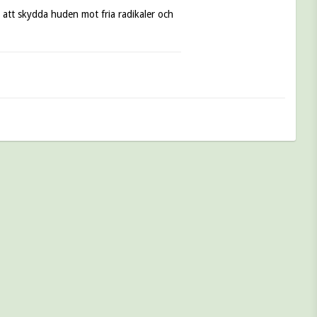
l att skydda huden mot fria radikaler och 
badensis leaf juice, Sodium lauroyl 
ol, Sodium chloride, Sodium hydroxide, 
c acid, Limonene, Camellia sinensis 
, Tocopherol.*A blend of natural 