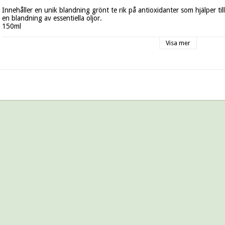
Innehåller en unik blandning grönt te rik på antioxidanter som hjälper til
en blandning av essentiella oljor.

150ml

Visa mer
Ingredienser:

Aqua (Water), Cocamidopropyl betaine, Coco-glucoside, Glycerin, Aloe bar
sarcosinate, Acrylates/C10-30 alkyl acrylate crosspolymer, Phenoxyethan
Benzoic acid, Parfum (Fragrance)*, Camelina sativa seed oil, Dehydroaceti
(Green tea) leaf extract, Potassium sorbate, Sodium benzoate, Citric acid
ingredients