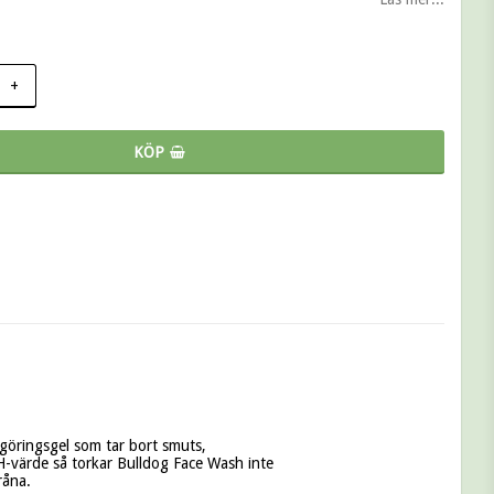
+
KÖP
öringsgel som tar bort smuts, 
pH-värde så torkar Bulldog Face Wash inte 
åna.
