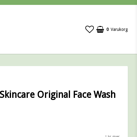
0
Varukorg
Skincare Original Face Wash
 favoritlistan
Läs mer...