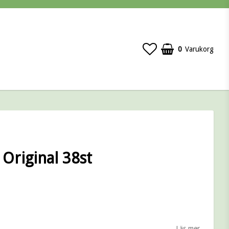
0
Varukorg
 Original 38st
 favoritlistan
Läs mer...