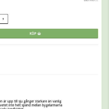
+
KÖP
r upp till sju gånger starkare än vanlig 
etet inte helt spänd mellan bygelarmarna 