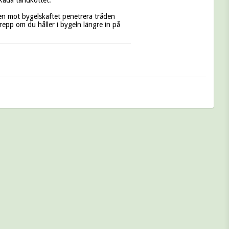
kada tandköttet.

epp om du håller i bygeln längre in på 