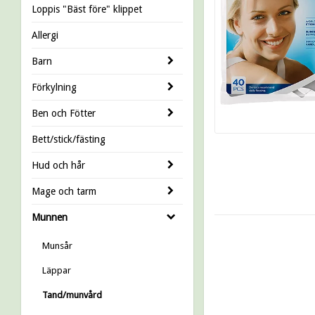
Loppis "Bäst före" klippet
Allergi
Barn
Förkylning
Ben och Fötter
Bett/stick/fästing
Hud och hår
Mage och tarm
Munnen
Munsår
Läppar
Tand/munvård