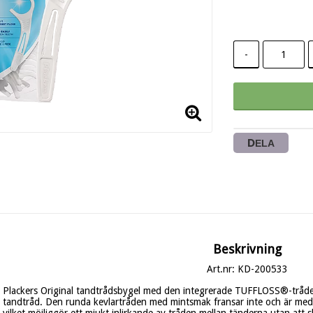
-
DELA
Beskrivning
Art.nr: KD-200533
Plackers Original tandtrådsbygel med den integrerade TUFFLOSS®-tråden ä
tandtråd. Den runda kevlartråden med mintsmak fransar inte och är medv