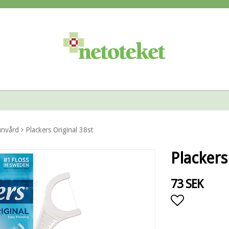
nvård
Plackers Original 38st
Plackers
73 SEK
Lägg till i