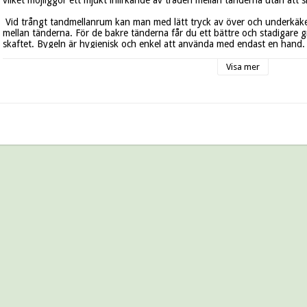
vilket möjliggör ett mjukt inlirkande av tråden mellan tänderna utan att s
 Vid trångt tandmellanrum kan man med lätt tryck av över och underkäken mot bygelskaftet penetrera tråden 
mellan tänderna. För de bakre tänderna får du ett bättre och stadigare gr
skaftet. Bygeln är hygienisk och enkel att använda med endast en hand.
Visa mer