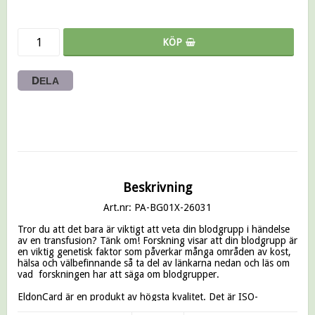
KÖP
DELA
Beskrivning
Art.nr: PA-BG01X-26031
Tror du att det bara är viktigt att veta din blodgrupp i händelse 
av en transfusion? Tänk om! Forskning visar att din blodgrupp är 
en viktig genetisk faktor som påverkar många områden av kost, 
hälsa och välbefinnande så ta del av länkarna nedan och läs om 
vad  forskningen har att säga om blodgrupper.

EldonCard är en produkt av högsta kvalitet. Det är ISO-
certifierat,
 CE-märkt i EU
, godkänt av amerikanska FDA och 